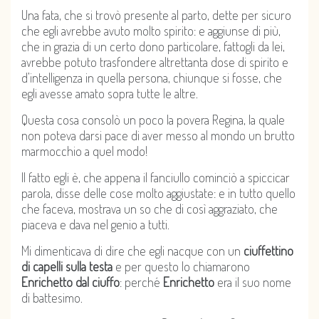
Una fata, che si trovò presente al parto, dette per sicuro
che egli avrebbe avuto molto spirito: e aggiunse di più,
che in grazia di un certo dono particolare, fattogli da lei,
avrebbe potuto trasfondere altrettanta dose di spirito e
d’intelligenza in quella persona, chiunque si fosse, che
egli avesse amato sopra tutte le altre.
Questa cosa consolò un poco la povera Regina, la quale
non poteva darsi pace di aver messo al mondo un brutto
marmocchio a quel modo!
Il fatto egli è, che appena il fanciullo cominciò a spiccicar
parola, disse delle cose molto aggiustate: e in tutto quello
che faceva, mostrava un so che di così aggraziato, che
piaceva e dava nel genio a tutti.
Mi dimenticava di dire che egli nacque con un
ciuffettino
di capelli sulla testa
e per questo lo chiamarono
Enrichetto dal ciuffo
: perché
Enrichetto
era il suo nome
di battesimo.