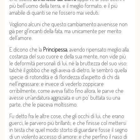
più bell’uomo della terra, e il meglio formato, e il più
amabile di quanti se ne fossero mai veduti.
Vogliono alcuni che questo cambiamento avvenisse non
già per gl’incanti della fata, ma unicamente per merito
dell’amore.
E dicono che la
Principessa
, avendo ripensato meglio alla
costanza del suo cuore e della sua mente, non vide più
le deformità personali di lui, né la bruttezza del suo viso:
talché il gobbo che egli aveva di dietro, le sembrò quella
specie di rotondità e di floridezza d’aspetto di chi dà
nell’ingrassare: e invece di vederlo zoppicare
orribilmente, come aveva fatto fino allora, le parve che
avesse un’andatura aggraziata e un po’ buttata su una
parte, che le piaceva moltissimo.
Fu detto fra le altre cose, che gli occhi di lui, che erano
guerci, le parvero più brillanti; e che finisse col mettersi
in testa che quel modo storto di guardare fosse il segno
di un violento accesso di amore: e che perfino il naso di