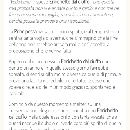
“Vedo bene”
, rispose
Enrichetto dal ciuffo
,
“che questa
mia proposta non vi è andata punto a genio: e non me ne
faccio nessuna meraviglia; ma vi lascio un anno intero,
perché possiate prendere una risoluzione.”
La
Principessa
aveva così poco spirito, e al tempo stesso
sentiva tanta voglia di averne, che s’immaginò che la fine
dell’anno non sarebbe arrivata mai, e così accettò la
proposizione che le veniva fatta.
Appena ebbe promesso a
Enrichetto dal ciuffo
che
dentro un anno e in quello stesso giorno l’avrebbe
sposato, si sentì subito molto diversa da quella di prima; e
provò una facilità incredibile a dire tutte le cose che
voleva dire, e a dirle in un modo grazioso, spontaneo e
naturale.
Cominciò da questo momento a metter su una
conversazione elegante e ben condotta con
Enrichetto
dal ciuffo
, nella quale essa brillò con tanta vivacità, che a
questi nacque il dubbio di averle dato più spirito di quello
che se ne fosse serbato per sé.