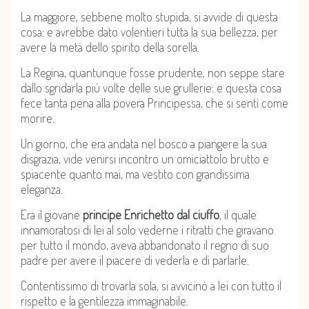
La maggiore, sebbene molto stupida, si avvide di questa
cosa: e avrebbe dato volentieri tutta la sua bellezza, per
avere la metà dello spirito della sorella.
La Regina, quantunque fosse prudente, non seppe stare
dallo sgridarla più volte delle sue grullerie: e questa cosa
fece tanta pena alla povera Principessa, che si sentì come
morire.
Un giorno, che era andata nel bosco a piangere la sua
disgrazia, vide venirsi incontro un omiciattolo brutto e
spiacente quanto mai, ma vestito con grandissima
eleganza.
Era il giovane
principe Enrichetto dal ciuffo
, il quale
innamoratosi di lei al solo vederne i ritratti che giravano
per tutto il mondo, aveva abbandonato il regno di suo
padre per avere il piacere di vederla e di parlarle.
Contentissimo di trovarla sola, si avvicinò a lei con tutto il
rispetto e la gentilezza immaginabile.