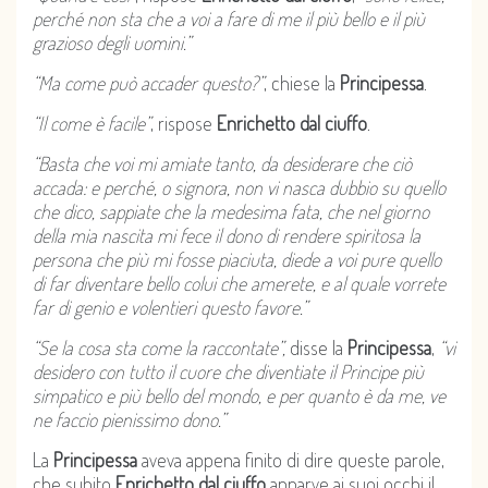
perché non sta che a voi a fare di me il più bello e il più
grazioso degli uomini.”
“Ma come può accader questo?”
, chiese la
Principessa
.
“Il come è facile”
, rispose
Enrichetto dal ciuffo
.
“Basta che voi mi amiate tanto, da desiderare che ciò
accada: e perché, o signora, non vi nasca dubbio su quello
che dico, sappiate che la medesima fata, che nel giorno
della mia nascita mi fece il dono di rendere spiritosa la
persona che più mi fosse piaciuta, diede a voi pure quello
di far diventare bello colui che amerete, e al quale vorrete
far di genio e volentieri questo favore.”
“Se la cosa sta come la raccontate”,
disse la
Principessa
,
“vi
desidero con tutto il cuore che diventiate il Principe più
simpatico e più bello del mondo, e per quanto è da me, ve
ne faccio pienissimo dono.”
La
Principessa
aveva appena finito di dire queste parole,
che subito
Enrichetto dal ciuffo
apparve ai suoi occhi il