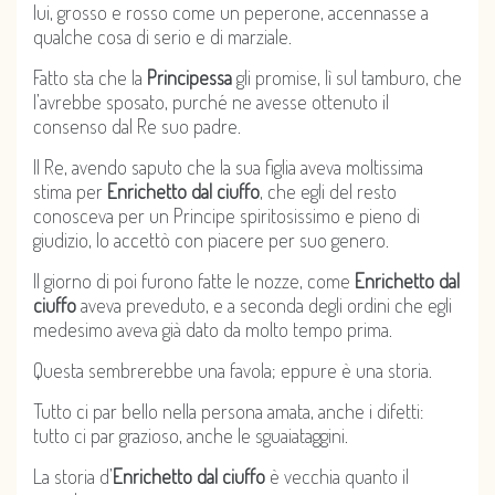
lui, grosso e rosso come un peperone, accennasse a
qualche cosa di serio e di marziale.
Fatto sta che la
Principessa
gli promise, lì sul tamburo, che
l’avrebbe sposato, purché ne avesse ottenuto il
consenso dal Re suo padre.
Il Re, avendo saputo che la sua figlia aveva moltissima
stima per
Enrichetto dal ciuffo
, che egli del resto
conosceva per un Principe spiritosissimo e pieno di
giudizio, lo accettò con piacere per suo genero.
Il giorno di poi furono fatte le nozze, come
Enrichetto dal
ciuffo
aveva preveduto, e a seconda degli ordini che egli
medesimo aveva già dato da molto tempo prima.
Questa sembrerebbe una favola; eppure è una storia.
Tutto ci par bello nella persona amata, anche i difetti:
tutto ci par grazioso, anche le sguaiataggini.
La storia d’
Enrichetto dal ciuffo
è vecchia quanto il