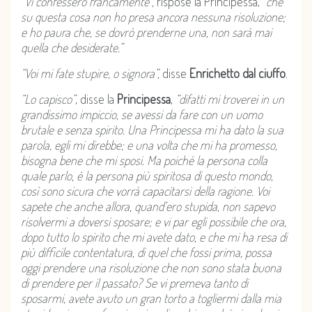
“Vi confesserò francamente”,
rispose la Principessa,
“che
su questa cosa non ho presa ancora nessuna risoluzione;
e ho paura che, se dovrò prenderne una, non sarà mai
quella che desiderate.”
“Voi mi fate stupire, o signora”,
disse
Enrichetto dal ciuffo
.
“Lo capisco”
, disse la
Principessa
,
“difatti mi troverei in un
grandissimo impiccio, se avessi da fare con un uomo
brutale e senza spirito.
Una Principessa mi ha dato la sua
parola, egli mi direbbe; e una volta che mi ha promesso,
bisogna bene che mi sposi.
Ma poiché la persona colla
quale parlo, è la persona più spiritosa di questo mondo,
così sono sicura che vorrà capacitarsi della ragione. Voi
sapete che anche allora, quand’ero stupida, non sapevo
risolvermi a doversi sposare; e vi par egli possibile che ora,
dopo tutto lo spirito che mi avete dato, e che mi ha resa di
più difficile contentatura, di quel che fossi prima, possa
oggi prendere una risoluzione che non sono stata buona
di prendere per il passato? Se vi premeva tanto di
sposarmi, avete avuto un gran torto a togliermi dalla mia