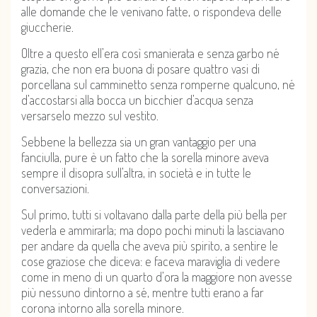
alle domande che le venivano fatte, o rispondeva delle
giuccherie.
Oltre a questo ell’era così smanierata e senza garbo né
grazia, che non era buona di posare quattro vasi di
porcellana sul camminetto senza romperne qualcuno, né
d’accostarsi alla bocca un bicchier d’acqua senza
versarselo mezzo sul vestito.
Sebbene la bellezza sia un gran vantaggio per una
fanciulla, pure è un fatto che la sorella minore aveva
sempre il disopra sull’altra, in società e in tutte le
conversazioni.
Sul primo, tutti si voltavano dalla parte della più bella per
vederla e ammirarla; ma dopo pochi minuti la lasciavano
per andare da quella che aveva più spirito, a sentire le
cose graziose che diceva: e faceva maraviglia di vedere
come in meno di un quarto d’ora la maggiore non avesse
più nessuno dintorno a sé, mentre tutti erano a far
corona intorno alla sorella minore.