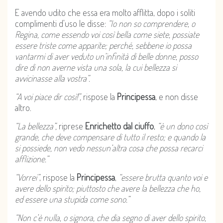
E avendo udito che essa era molto afflitta, dopo i soliti
complimenti d’uso le disse:
“Io non so comprendere, o
Regina, come essendo voi così bella come siete, possiate
essere triste come apparite; perché, sebbene io possa
vantarmi di aver veduto un’infinità di belle donne, posso
dire di non averne vista una sola, la cui bellezza si
avvicinasse alla vostra”.
“A voi piace dir così!”,
rispose la
Principessa
, e non disse
altro.
“La bellezza”,
riprese
Enrichetto dal ciuffo
,
“è un dono così
grande, che deve compensare di tutto il resto; e quando la
si possiede, non vedo nessun’altra cosa che possa recarci
afflizione.”
“Vorrei”
, rispose la
Principessa
,
“essere brutta quanto voi e
avere dello spirito; piuttosto che avere la bellezza che ho,
ed essere una stupida come sono.”
“Non c’è nulla, o signora, che dia segno di aver dello spirito,