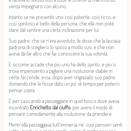
senza impegnarsi con alcuno.
Intanto se ne presentò uno così potente, così ricco, e
così spiritoso e bello della persona, che ella non poté
stare dal sentire una certa inclinazione per lui.
Suo padre, che se n’era avveduto, le disse che la lasciava
padrona di scegliersi lo sposo a modo suo, e che non
aveva da far altro che far conoscere la sua volontà.
E siccome accade che più uno ha dello spirito, e più si
trova impensierito a pigliare una risoluzione stabile in
certe faccende, essa, dopo aver ringraziato suo padre,
domandò che le fosse dato un po’ di tempo per poterci
pensar sopra.
E per caso andò a passeggiare in quel bosco dove aveva
incontrato
Enrichetto dal ciuffo
, per avere il modo di
pensare comodamente alla risoluzione da prendere.
Mentr’ella passeggiava tutt’immersa ne’ suoi pensieri sentì
sotto i piedi un rumore sordo, come di molte persone