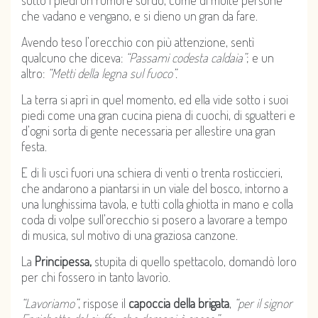
che vadano e vengano, e si dieno un gran da fare.
Avendo teso l’orecchio con più attenzione, sentì
qualcuno che diceva:
“Passami codesta caldaia”
; e un
altro:
“Metti della legna sul fuoco”.
La terra si aprì in quel momento, ed ella vide sotto i suoi
piedi come una gran cucina piena di cuochi, di sguatteri e
d’ogni sorta di gente necessaria per allestire una gran
festa.
E di lì uscì fuori una schiera di venti o trenta rosticcieri,
che andarono a piantarsi in un viale del bosco, intorno a
una lunghissima tavola, e tutti colla ghiotta in mano e colla
coda di volpe sull’orecchio si posero a lavorare a tempo
di musica, sul motivo di una graziosa canzone.
La
Principessa,
stupita di quello spettacolo, domandò loro
per chi fossero in tanto lavorìo.
“Lavoriamo”
, rispose il
capoccia della brigata
,
“per il signor