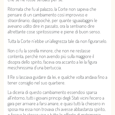
Ritornata che fu al palazzo, la Corte non sapeva che
pensare di un cambiamento così improvviso e
straordinario; dappoiché, per quante sguaiataggini le
avevano udito dire in passato, ora la sentivano dire
altrettante cose spiritosissime e piene di buon senso.
Tutta la Corte n’ebbe un’allegrezza tale da non figurarselo.
Non ci fu la sorella minore, che non ne restasse
contenta, perché non avendo più sulla maggiore il
disopra dello spirito, faceva ora accanto a lei la figura
meschinissima d’una bertuccia.
Il Re si lasciava guidare da lei, e qualche volta andava fino a
tener consiglio nel suo quartiere.
La diceria di questo cambiamento essendosi sparsa
all’intorno, tutti i giovani principi degli Stati vicini fecero a
gara per arrivare a farsi amare, e quasi tutti la chiesero in
sposa ma essa non trovava chi avesse abbastanza spirito,
e faceva lo stesso viso a tutte le offerte di matrimonio,