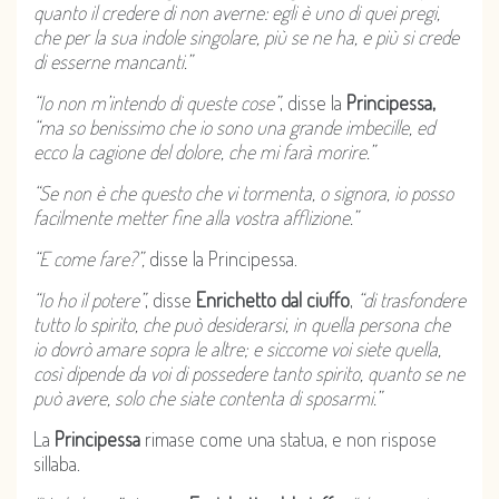
quanto il credere di non averne: egli è uno di quei pregi,
che per la sua indole singolare, più se ne ha, e più si crede
di esserne mancanti.”
“Io non m’intendo di queste cose”
, disse la
Principessa,
“ma so benissimo che io sono una grande imbecille, ed
ecco la cagione del dolore, che mi farà morire.”
“Se non è che questo che vi tormenta, o signora, io posso
facilmente metter fine alla vostra afflizione.”
“E come fare?”,
disse la Principessa.
“Io ho il potere”
, disse
Enrichetto dal ciuffo
,
“di trasfondere
tutto lo spirito, che può desiderarsi, in quella persona che
io dovrò amare sopra le altre; e siccome voi siete quella,
così dipende da voi di possedere tanto spirito, quanto se ne
può avere, solo che siate contenta di sposarmi.”
La
Principessa
rimase come una statua, e non rispose
sillaba.