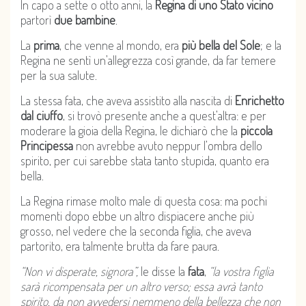
In capo a sette o otto anni, la
Regina di uno Stato vicino
partorì
due bambine
.
La
prima
, che venne al mondo, era
più bella del Sole
; e la
Regina ne sentì un’allegrezza così grande, da far temere
per la sua salute.
La stessa fata, che aveva assistito alla nascita di
Enrichetto
dal ciuffo
, si trovò presente anche a quest’altra: e per
moderare la gioia della Regina, le dichiarò che la
piccola
Principessa
non avrebbe avuto neppur l’ombra dello
spirito, per cui sarebbe stata tanto stupida, quanto era
bella.
La Regina rimase molto male di questa cosa: ma pochi
momenti dopo ebbe un altro dispiacere anche più
grosso, nel vedere che la seconda figlia, che aveva
partorito, era talmente brutta da fare paura.
“Non vi disperate, signora”,
le disse la
fata
,
“la vostra figlia
sarà ricompensata per un altro verso; essa avrà tanto
spirito, da non avvedersi nemmeno della bellezza che non