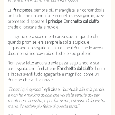
Enrichetto dal ciuffo, che domani è sposo.”
La
Principessa
, sempre più meravigliata, e ricordandosi a
un tratto che un anno fa, e in quello stesso giorno, aveva
promesso di sposare il
principe Enrichetto dal ciuffo
,
credé di cascare dalle nuvole.
La ragione della sua dimenticanza stava in questo che,
quando promise, era sempre la solita stupida, e
acquistando in seguito lo spirito che il Principe le aveva
dato, non si ricordava più di tutte le sue grullerie.
Non aveva fatto ancora trenta passi, seguitando la sua
passeggiata, che s’imbatté in
Enrichetto dal ciuffo
, il quale
si faceva avanti tutto sgargiante e magnifico, come un
Principe che vada a nozze.
“Eccomi qui, signora”,
egli disse,
“puntuale alla mia parola:
e non ho il minimo dubbio che voi siate venuta qui per
mantenere la vostra, e per far di me, col dono della vostra
mano, il mortale più felice di questa terra.”