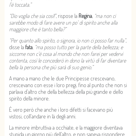
l’è toccata.”
“Dio voglia che sia così!”
, rispose la
Regina
,
“ma non ci
sarebbe modo di fare avere un po’ di spirito anche alla
maggiore che è tanto bella?”
“Per quanto allo spirito, o signora, io non ci posso far nulla”
,
disse la
fata
,
“ma posso tutto per la parte della bellezza; e
siccome non c’è cosa al mondo che non farei per vedervi
contenta, così le concederò in dono la virtù di far diventare
bella la persona che più sarà di suo genio.”
A mano a mano che le due Principesse crescevano,
crescevano con esse i loro pregi, fino al punto che non si
parlava d’altro che della bellezza della più grande e dello
spirito della minore.
È vero però che anche i loro difetti si facevano più
vistosi, coll’andare in là degli anni.
La minore imbruttiva a occhiate, e la maggiore diventava
stupida un giorno più dell’altro, e non sapeva rispondere