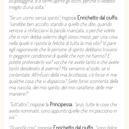
stupidaggine, e a farmi aprire gli occhi, perché ci vedessi
meglio d’una volta.”
“Se un uomo senza spirito”,
rispose
Enrichetto dal ciuffo
,
“sarebbe ben accolto, stando a quello che dite, quando
venisse a rinfacciarvi la parola mancata, o perché volete
che io non debba valermi degli stessi mezzi, per una cosa
nella quale è riposta la felicità di tutta la mia vita? Vi pare
egli ragionevole che le persone di spirito debbano trovarsi
in peggiore condizione di quelle che non ne hanno? E
potete pretenderlo voi? voi che ne avete tanto e che avete
tanto desiderato di averne? Ma veniamo al sodo, se vi
contentate. All’infuori della mia bruttezza, c’è forse in me
qualche cosa che vi dispiaccia? Siete forse scontenta della
mia nascita, del mio spirito, del mio carattere, delle mie
maniere?”
“Tutt’altro”
, rispose la
Principessa
,
“anzi, tutte le cose che
avete nominate, sono appunto quelle che mi piacciono in
voi.”
“Quand’è così”
, rispose
Enrichetto dal ciuffo
,
“sono felice,