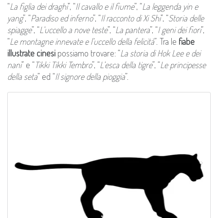
“
La figlia dei draghi
”, “
Il cavallo e il fiume
”, “
La leggenda yin e
yang
”, “
Paradiso ed inferno
”, “
Il racconto di Xi Shi
”, “
Storia delle
spiagge
”, “
L’uccello a nove teste
”, “
La pantera
”, “
I geni dei fiori
”,
“
Le montagne innevate e l’uccello della felicità
”. Tra le
fiabe
illustrate cinesi
possiamo trovare: “
La storia di Hok Lee e dei
nani
” e “
Tikki Tikki Tembro
”, “
L’esca della tigre
”, “
Le principesse
della seta
” ed “
Il signore della pioggia
”.