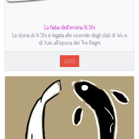
La fiaba dell'eroina Xi Shi
La storia di Xi Shi è legata alle vicende degli stati di Wu e
di Yue, all’epoca dei Tre Regni
LEGGI