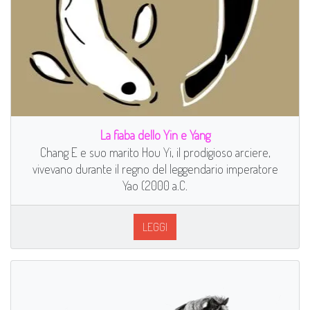
La fiaba dello Yin e Yang
Chang E e suo marito Hou Yi, il prodigioso arciere,
vivevano durante il regno del leggendario imperatore
Yao (2000 a.C.
LEGGI