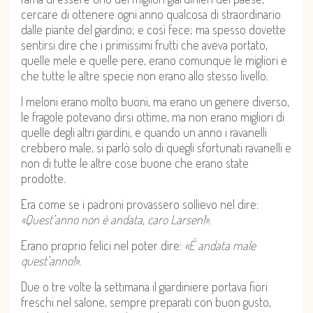
cercare di ottenere ogni anno qualcosa di straordinario
dalle piante del giardino; e così fece; ma spesso dovette
sentirsi dire che i primissimi frutti che aveva portato,
quelle mele e quelle pere, erano comunque le migliori e
che tutte le altre specie non erano allo stesso livello.
I meloni erano molto buoni, ma erano un genere diverso,
le fragole potevano dirsi ottime, ma non erano migliori di
quelle degli altri giardini, e quando un anno i ravanelli
crebbero male, si parlò solo di quegli sfortunati ravanelli e
non di tutte le altre cose buone che erano state
prodotte.
Era come se i padroni provassero sollievo nel dire:
«Quest’anno non è andata, caro Larsen!»
.
Erano proprio felici nel poter dire:
«È andata male
quest’anno!».
Due o tre volte la settimana il giardiniere portava fiori
freschi nel salone, sempre preparati con buon gusto,