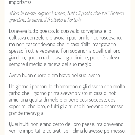
importanza.
«Non le basta, signor Larsen, tutto il posto che ha? l’intero
giardino, la serra, il frutteto e l’orto?»
Lui aveva tutto questo, lo curava, lo sorvegliava e lo
coltivava con zelo e bravura; i padroni lo riconoscevano,
ma non nascondevano che in casa d’altri mangiavano
spesso frutti e vedevano fiori superiori a quelli del loro
giardino; questo rattristava il giardiniere, perché voleva
sempre il meglio e faceva del suo meglio.
Aveva buon cuore e era bravo nel suo lavoro.
Un giorno i padroni lo chiamarono e gli dissero con molto
garbo che il giorno prima avevano visto in casa di nobili
amici una qualità di mele e di pere così succose, così
saporite, che loro, e tutti gli altri ospiti, avevano espresso
grande meraviglia.
Quei frutti non erano certo del loro paese, ma dovevano
venire importati e coltivati, se il clima lo avesse permesso.