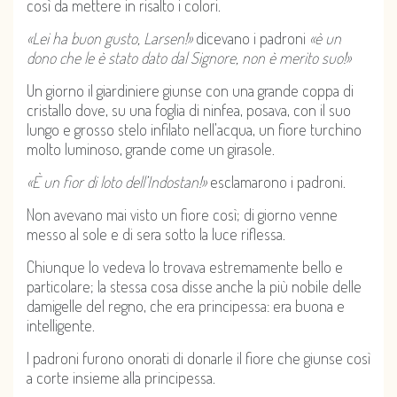
così da mettere in risalto i colori.
«Lei ha buon gusto, Larsen!»
dicevano i padroni
«è un
dono che le è stato dato dal Signore, non è merito suo!»
Un giorno il giardiniere giunse con una grande coppa di
cristallo dove, su una foglia di ninfea, posava, con il suo
lungo e grosso stelo infilato nell’acqua, un fiore turchino
molto luminoso, grande come un girasole.
«È un fior di loto dell’Indostan!»
esclamarono i padroni.
Non avevano mai visto un fiore così; di giorno venne
messo al sole e di sera sotto la luce riflessa.
Chiunque lo vedeva lo trovava estremamente bello e
particolare; la stessa cosa disse anche la più nobile delle
damigelle del regno, che era principessa: era buona e
intelligente.
I padroni furono onorati di donarle il fiore che giunse così
a corte insieme alla principessa.