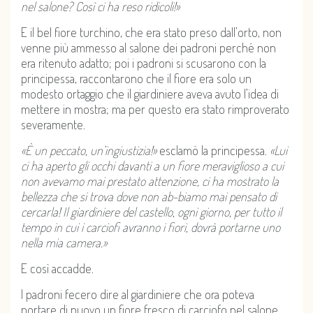
nel salone? Così ci ha reso ridicoli!»
E il bel fiore turchino, che era stato preso dall’orto, non
venne più ammesso al salone dei padroni perché non
era ritenuto adatto; poi i padroni si scusarono con la
principessa, raccontarono che il fiore era solo un
modesto ortaggio che il giardiniere aveva avuto l’idea di
mettere in mostra; ma per questo era stato rimproverato
severamente.
«È un peccato, un’ingiustizia!»
esclamò la principessa.
«Lui
ci ha aperto gli occhi davanti a un fiore meraviglioso a cui
non avevamo mai prestato attenzione, ci ha mostrato la
bellezza che si trova dove non ab-biamo mai pensato di
cercarla! Il giardiniere del castello, ogni giorno, per tutto il
tempo in cui i carciofi avranno i fiori, dovrà portarne uno
nella mia camera.»
E così accadde.
I padroni fecero dire al giardiniere che ora poteva
portare di nuovo un fiore fresco di carciofo nel salone.