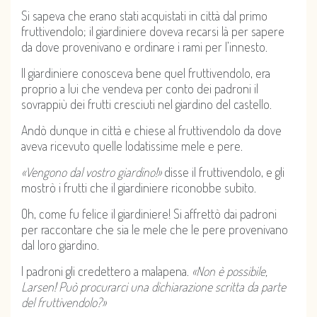
Si sapeva che erano stati acquistati in città dal primo
fruttivendolo; il giardiniere doveva recarsi là per sapere
da dove provenivano e ordinare i rami per l’innesto.
Il giardiniere conosceva bene quel fruttivendolo, era
proprio a lui che vendeva per conto dei padroni il
sovrappiù dei frutti cresciuti nel giardino del castello.
Andò dunque in città e chiese al fruttivendolo da dove
aveva ricevuto quelle lodatissime mele e pere.
«Vengono dal vostro giardino!»
disse il fruttivendolo, e gli
mostrò i frutti che il giardiniere riconobbe subito.
Oh, come fu felice il giardiniere! Si affrettò dai padroni
per raccontare che sia le mele che le pere provenivano
dal loro giardino.
I padroni gli credettero a malapena.
«Non è possibile,
Larsen! Può procurarci una dichiarazione scritta da parte
del fruttivendolo?»