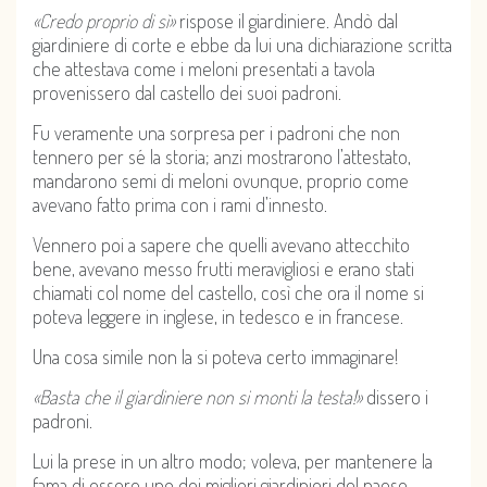
«Credo proprio di sì»
rispose il giardiniere. Andò dal
giardiniere di corte e ebbe da lui una dichiarazione scritta
che attestava come i meloni presentati a tavola
provenissero dal castello dei suoi padroni.
Fu veramente una sorpresa per i padroni che non
tennero per sé la storia; anzi mostrarono l’attestato,
mandarono semi di meloni ovunque, proprio come
avevano fatto prima con i rami d’innesto.
Vennero poi a sapere che quelli avevano attecchito
bene, avevano messo frutti meravigliosi e erano stati
chiamati col nome del castello, così che ora il nome si
poteva leggere in inglese, in tedesco e in francese.
Una cosa simile non la si poteva certo immaginare!
«Basta che il giardiniere non si monti la testa!»
dissero i
padroni.
Lui la prese in un altro modo; voleva, per mantenere la
fama di essere uno dei migliori giardinieri del paese,