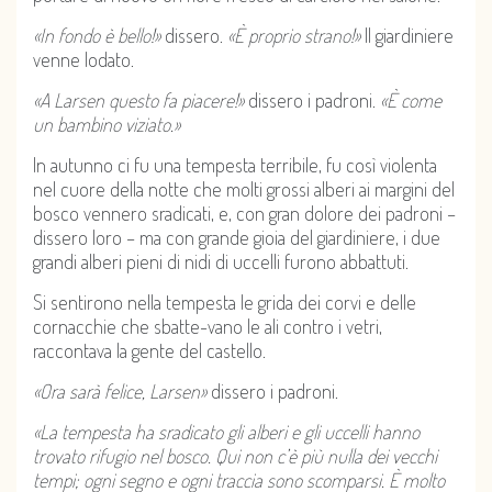
«In fondo è bello!»
dissero.
«È proprio strano!»
Il giardiniere
venne lodato.
«A Larsen questo fa piacere!»
dissero i padroni.
«È come
un bambino viziato.»
In autunno ci fu una tempesta terribile, fu così violenta
nel cuore della notte che molti grossi alberi ai margini del
bosco vennero sradicati, e, con gran dolore dei padroni –
dissero loro – ma con grande gioia del giardiniere, i due
grandi alberi pieni di nidi di uccelli furono abbattuti.
Si sentirono nella tempesta le grida dei corvi e delle
cornacchie che sbatte-vano le ali contro i vetri,
raccontava la gente del castello.
«Ora sarà felice, Larsen»
dissero i padroni.
«La tempesta ha sradicato gli alberi e gli uccelli hanno
trovato rifugio nel bosco. Qui non c’è più nulla dei vecchi
tempi; ogni segno e ogni traccia sono scomparsi. È molto