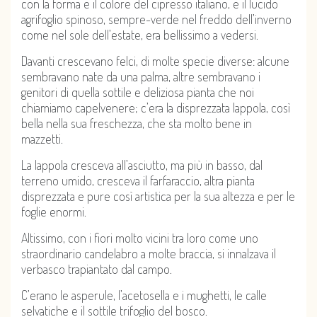
con la forma e il colore del cipresso italiano, e il lucido
agrifoglio spinoso, sempre-verde nel freddo dell’inverno
come nel sole dell’estate, era bellissimo a vedersi.
Davanti crescevano felci, di molte specie diverse: alcune
sembravano nate da una palma, altre sembravano i
genitori di quella sottile e deliziosa pianta che noi
chiamiamo capelvenere; c’era la disprezzata lappola, così
bella nella sua freschezza, che sta molto bene in
mazzetti.
La lappola cresceva all’asciutto, ma più in basso, dal
terreno umido, cresceva il farfaraccio, altra pianta
disprezzata e pure così artistica per la sua altezza e per le
foglie enormi.
Altissimo, con i fiori molto vicini tra loro come uno
straordinario candelabro a molte braccia, si innalzava il
verbasco trapiantato dal campo.
C’erano le asperule, l’acetosella e i mughetti, le calle
selvatiche e il sottile trifoglio del bosco.