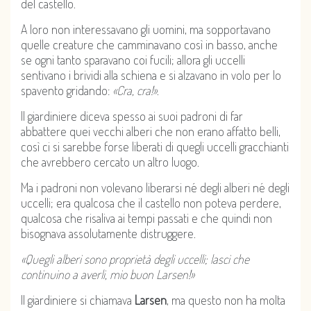
del castello.
A loro non interessavano gli uomini, ma sopportavano
quelle creature che camminavano così in basso, anche
se ogni tanto sparavano coi fucili; allora gli uccelli
sentivano i brividi alla schiena e si alzavano in volo per lo
spavento gridando:
«Cra, cra!»
.
Il giardiniere diceva spesso ai suoi padroni di far
abbattere quei vecchi alberi che non erano affatto belli,
così ci si sarebbe forse liberati di quegli uccelli gracchianti
che avrebbero cercato un altro luogo.
Ma i padroni non volevano liberarsi né degli alberi né degli
uccelli; era qualcosa che il castello non poteva perdere,
qualcosa che risaliva ai tempi passati e che quindi non
bisognava assolutamente distruggere.
«Quegli alberi sono proprietà degli uccelli; lasci che
continuino a averli, mio buon Larsen!»
Il giardiniere si chiamava
Larsen
, ma questo non ha molta