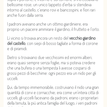
bellissime rose; un unico tappeto d’erba si stendeva
intorno al castello, c’erano rovi e biancospini, e fiori rari
anche fuori dalla serra.
I padroni avevano anche un ottimo giardiniere, era
proprio un piacere ammirare il giardino, il frutteto e l’orto.
Lì vicino si trovava ancora un resto del
vecchio giardino
del castello
, con siepi di bosso tagliate a forma di corone
e di piramidi.
Dietro si trovavano due vecchissimi ed enormi alberi;
erano quasi sempre senza foglie, ma si poteva credere
che una bufera o una tempesta li avesse cosparsi di
grossi pezzi di becchime: ogni pezzo era un nido per gli
uccelli.
Qui, da tempo immemorabile, costruivano il nido una gran
quantità di corvi e cornacchie; era come un’intera città di
uccelli; gli uccelli facevano da padroni, erano i proprietari
della tenuta, la più antica famiglia del luogo, i veri padroni