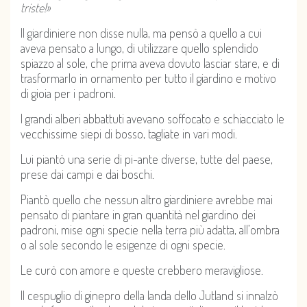
triste!»
Il giardiniere non disse nulla, ma pensò a quello a cui
aveva pensato a lungo, di utilizzare quello splendido
spiazzo al sole, che prima aveva dovuto lasciar stare, e di
trasformarlo in ornamento per tutto il giardino e motivo
di gioia per i padroni.
I grandi alberi abbattuti avevano soffocato e schiacciato le
vecchissime siepi di bosso, tagliate in vari modi.
Lui piantò una serie di pi-ante diverse, tutte del paese,
prese dai campi e dai boschi.
Piantò quello che nessun altro giardiniere avrebbe mai
pensato di piantare in gran quantità nel giardino dei
padroni, mise ogni specie nella terra più adatta, all’ombra
o al sole secondo le esigenze di ogni specie.
Le curò con amore e queste crebbero meravigliose.
Il cespuglio di ginepro della landa dello Jutland si innalzò