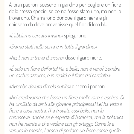
Allora i padroni scesero in giardino per cogliere un fiore
della stessa specie, se ce ne fosse stato uno, ma non lo
trovarono. Chiamarono dunque il giardiniere e gli
chiesero da dove provenisse quel fior di loto blu.
«L’abbiamo cercato invano»
spiegarono.
«Siamo stati nella serra e in tutto il giardino.»
«No, lì non si trova di sicuro»
disse il giardiniere.
«È solo un fiore dell’orto! Ma è bello, non è vero? Sembra
un cactus azzurro, e in realtà è il fiore del carciofo.»
«Avrebbe dovuto dircelo subito»
dissero i padroni.
«Noi credevamo che fosse un fiore molto raro e esotico. Ci
ha umiliato davanti alla giovane principessa! Lei ha visto il
fiore a casa nostra, l’ha trovato così bello, non lo
conosceva, anche se è esperta di botanica; ma la botanica
non ha niente a che vedere con gli ortaggi. Come le è
venuto in mente, Larsen di portare un fiore come quello