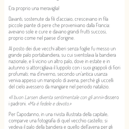
Era proprio una meraviglia!
Davanti, sostenute da fili d’acciaio, crescevano in fila
piccole piante di pere che provenivano dalla Francia:
avevano sole e cure e davano grandi frutti succosi,
proprio come nel paese d’origine.
Al posto dei due vecchi alberi senza foglie fu messo un
grande palo portabandiera, su cui sventolava la bandiera
nazionale, e lì vicino un altro palo, dove in estate e in
autunno si attorcigliava il luppolo con i suoi grappoli di fiori
profumati; ma d’inverno, secondo un’antica usanza
veniva appeso un manipolo di avena, perché gli uccelli
del cielo avessero da mangiare nel periodo natalizio.
«Il buon Larsen diventa sentimentale con gli anni»
dissero
i padroni.
«Ma è fedele e devoto.»
Per Capodanno, in una rivista illustrata della capitale,
comparve una fotografia di quel vecchio castello; si
vedeva il palo della bandiera e quello dell’avena per gli