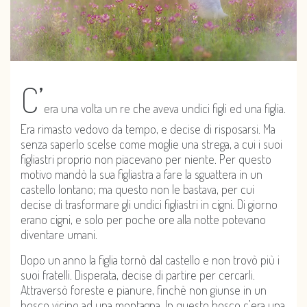
C’
era una volta un re che aveva undici figli ed una figlia.
Era rimasto vedovo da tempo, e decise di risposarsi. Ma
senza saperlo scelse come moglie una strega, a cui i suoi
figliastri proprio non piacevano per niente. Per questo
motivo mandò la sua figliastra a fare la sguattera in un
castello lontano; ma questo non le bastava, per cui
decise di trasformare gli undici figliastri in cigni. Di giorno
erano cigni, e solo per poche ore alla notte potevano
diventare umani.
Dopo un anno la figlia tornò dal castello e non trovò più i
suoi fratelli. Disperata, decise di partire per cercarli.
Attraversò foreste e pianure, finchè non giunse in un
bosco vicino ad una montagna. In questo bosco c’era una