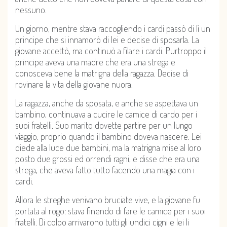
nessuno.
Un giorno, mentre stava raccogliendo i cardi passò di lì un
principe che si innamorò di lei e decise di sposarla. La
giovane accettò, ma continuò a filare i cardi. Purtroppo il
principe aveva una madre che era una strega e
conosceva bene la matrigna della ragazza. Decise di
rovinare la vita della giovane nuora.
La ragazza, anche da sposata, e anche se aspettava un
bambino, continuava a cucire le camice di cardo per i
suoi fratelli. Suo marito dovette partire per un lungo
viaggio, proprio quando il bambino doveva nascere. Lei
diede alla luce due bambini, ma la matrigna mise al loro
posto due grossi ed orrendi ragni, e disse che era una
strega, che aveva fatto tutto facendo una magia con i
cardi.
Allora le streghe venivano bruciate vive, e la giovane fu
portata al rogo: stava finendo di fare le camice per i suoi
fratelli. Di colpo arrivarono tutti gli undici cigni e lei li