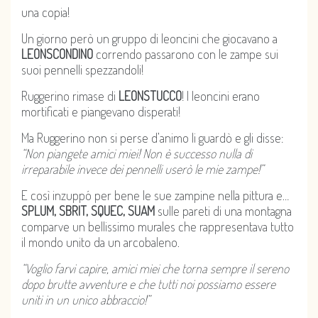
una copia!
Un giorno però un gruppo di leoncini che giocavano a
LEONSCONDINO
correndo passarono con le zampe sui
suoi pennelli spezzandoli!
Ruggerino rimase di
LEONSTUCCO
! I leoncini erano
mortificati e piangevano disperati!
Ma Ruggerino non si perse d’animo li guardò e gli disse:
“Non piangete amici miei! Non è successo nulla di
irreparabile invece dei pennelli userò le mie zampe!”
E così inzuppó per bene le sue zampine nella pittura e…
SPLUM, SBRIT, SQUEC, SUAM
sulle pareti di una montagna
comparve un bellissimo murales che rappresentava tutto
il mondo unito da un arcobaleno.
“Voglio farvi capire, amici miei che torna sempre il sereno
dopo brutte avventure e che tutti noi possiamo essere
uniti in un unico abbraccio!”