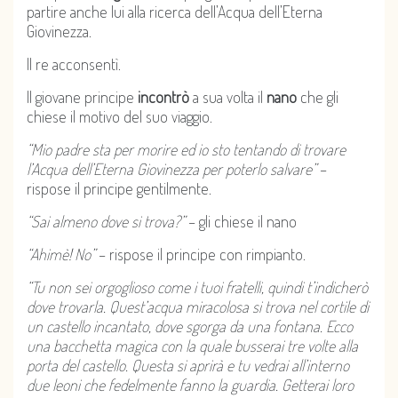
partire anche lui alla ricerca dell’Acqua dell’Eterna
Giovinezza.
Il re acconsentì.
Il giovane principe
incontrò
a sua volta il
nano
che gli
chiese il motivo del suo viaggio.
“Mio padre sta per morire ed io sto tentando di trovare
l’Acqua dell’Eterna Giovinezza per poterlo salvare”
–
rispose il principe gentilmente.
“Sai almeno dove si trova?”
– gli chiese il nano
“Ahimè! No”
– rispose il principe con rimpianto.
“Tu non sei orgoglioso come i tuoi fratelli, quindi t’indicherò
dove trovarla. Quest’acqua miracolosa si trova nel cortile di
un castello incantato, dove sgorga da una fontana. Ecco
una bacchetta magica con la quale busserai tre volte alla
porta del castello. Questa si aprirà e tu vedrai all’interno
due leoni che fedelmente fanno la guardia. Getterai loro