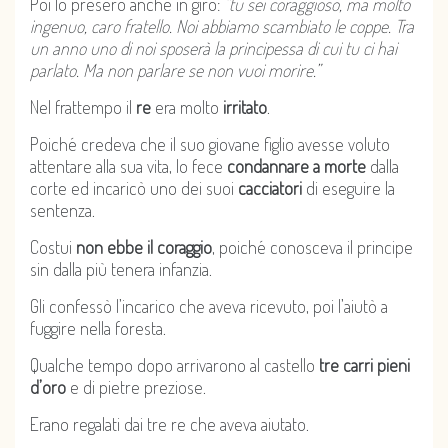
Poi lo presero anche in giro:
“tu sei coraggioso, ma molto
ingenuo, caro fratello. Noi abbiamo scambiato le coppe. Tra
un anno uno di noi sposerà la principessa di cui tu ci hai
parlato. Ma non parlare se non vuoi morire.”
Nel frattempo il
re
era molto
irritato
.
Poiché credeva che il suo giovane figlio avesse voluto
attentare alla sua vita, lo fece
condannare a morte
dalla
corte ed incaricò uno dei suoi
cacciatori
di eseguire la
sentenza.
Costui
non ebbe il coraggio
, poiché conosceva il principe
sin dalla più tenera infanzia.
Gli confessò l’incarico che aveva ricevuto, poi l’aiutò a
fuggire nella foresta.
Qualche tempo dopo arrivarono al castello
tre carri pieni
d’oro
e di pietre preziose.
Erano regalati dai tre re che aveva aiutato.