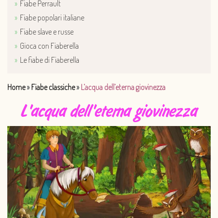
Fiabe Perrault
Fiabe popolari italiane
Fiabe slave e russe
Gioca con Fiaberella
Le fiabe di Fiaberella
Home
»
Fiabe classiche
»
L’acqua dell’eterna giovinezza
L'acqua dell'eterna giovinezza