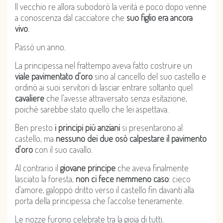
Il vecchio re allora subodorò la verità e poco dopo venne
a conoscenza dal cacciatore che
suo figlio era ancora
vivo
.
Passò un anno.
La principessa nel frattempo aveva fatto costruire un
viale pavimentato d’oro
sino al cancello del suo castello e
ordinò ai suoi servitori di lasciar entrare soltanto quel
cavaliere
che l’avesse attraversato senza esitazione,
poiché sarebbe stato quello che lei aspettava.
Ben presto
i principi più anziani
si presentarono al
castello, ma
nessuno dei due osò calpestare il pavimento
d’oro
con il suo cavallo.
Al contrario il
giovane principe
che aveva finalmente
lasciato la foresta,
non ci fece nemmeno caso
: cieco
d’amore, galoppò dritto verso il castello fin davanti alla
porta della principessa che l’accolse teneramente.
Le nozze furono celebrate tra la gioia di tutti.