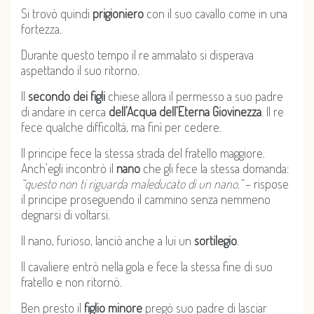
Si trovò quindi
prigioniero
con il suo cavallo come in una
fortezza.
Durante questo tempo il re ammalato si disperava
aspettando il suo ritorno.
Il
secondo dei figli
chiese allora il permesso a suo padre
di andare in cerca
dell’Acqua dell’Eterna Giovinezza
. Il re
fece qualche difficoltà, ma finì per cedere.
Il principe fece la stessa strada del fratello maggiore.
Anch’egli incontrò il
nano
che gli fece la stessa domanda:
“questo non ti riguarda maleducato di un nano.”
– rispose
il principe proseguendo il cammino senza nemmeno
degnarsi di voltarsi.
Il nano, furioso, lanciò anche a lui un
sortilegio
.
Il cavaliere entrò nella gola e fece la stessa fine di suo
fratello e non ritornò.
Ben presto il
figlio minore
pregò suo padre di lasciar