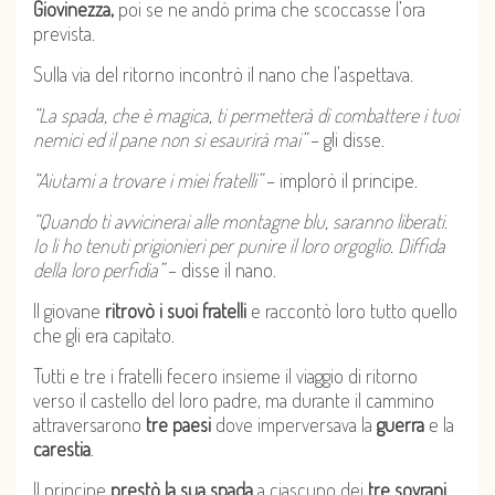
Giovinezza,
poi se ne andò prima che scoccasse l’ora
prevista.
Sulla via del ritorno incontrò il nano che l’aspettava.
“La spada, che è magica, ti permetterà di combattere i tuoi
nemici ed il pane non si esaurirà mai”
– gli disse.
“Aiutami a trovare i miei fratelli”
– implorò il principe.
“Quando ti avvicinerai alle montagne blu, saranno liberati.
Io li ho tenuti prigionieri per punire il loro orgoglio. Diffida
della loro perfidia”
– disse il nano.
Il giovane
ritrovò i suoi fratelli
e raccontò loro tutto quello
che gli era capitato.
Tutti e tre i fratelli fecero insieme il viaggio di ritorno
verso il castello del loro padre, ma durante il cammino
attraversarono
tre paesi
dove imperversava la
guerra
e la
carestia
.
Il principe
prestò la sua spada
a ciascuno dei
tre sovrani