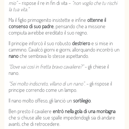
mio”
– rispose il re in fin di vita –
“non voglio che tu rischi
la tua vita.”
Ma il figlio primogenito insistette e infine
ottenne il
consenso di suo padre
, pensando che a missione
compiuta avrebbe ereditato il suo regno.
Il principe inforcò il suo robusto
destriero
e si mise in
cammino. Cavalcò giorni e giorni, allorquando incontrò un
nano
che sembrava lo stesse aspettando.
“Dove vai così in fretta bravo cavaliere?”
– gli chiese il
nano.
“Sei molto indiscreto, villano di un nano”
. – gli rispose il
principe correndo come un lampo.
Il nano molto offeso, gli lanciò un
sortilegio
.
Ben presto il cavaliere
entrò nella gola di una montagna
che si chiuse alle sue spalle impedendogli sia di andare
avanti, che di retrocedere.