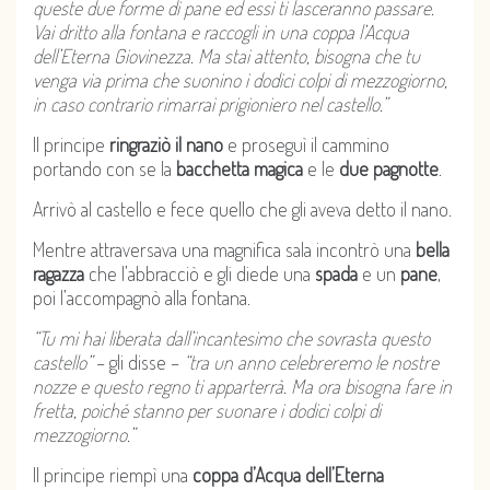
queste due forme di pane ed essi ti lasceranno passare.
Vai dritto alla fontana e raccogli in una coppa l’Acqua
dell’Eterna Giovinezza. Ma stai attento, bisogna che tu
venga via prima che suonino i dodici colpi di mezzogiorno,
in caso contrario rimarrai prigioniero nel castello.”
Il principe
ringraziò il nano
e proseguì il cammino
portando con se la
bacchetta magica
e le
due pagnotte
.
Arrivò al castello e fece quello che gli aveva detto il nano.
Mentre attraversava una magnifica sala incontrò una
bella
ragazza
che l’abbracciò e gli diede una
spada
e un
pane
,
poi l’accompagnò alla fontana.
“Tu mi hai liberata dall’incantesimo che sovrasta questo
castello”
– gli disse –
“tra un anno celebreremo le nostre
nozze e questo regno ti apparterrà. Ma ora bisogna fare in
fretta, poiché stanno per suonare i dodici colpi di
mezzogiorno.”
Il principe riempì una
coppa d’Acqua dell’Eterna