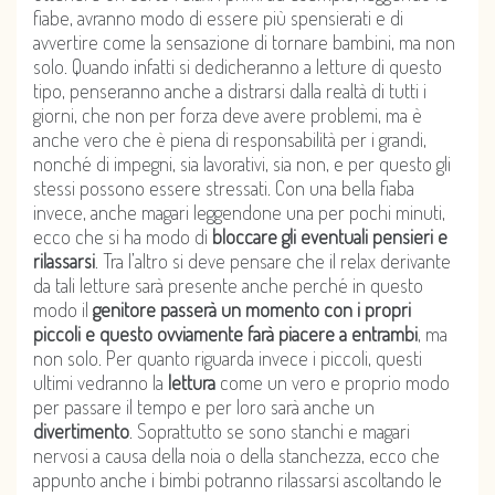
fiabe, avranno modo di essere più spensierati e di
avvertire come la sensazione di tornare bambini, ma non
solo. Quando infatti si dedicheranno a letture di questo
tipo, penseranno anche a distrarsi dalla realtà di tutti i
giorni, che non per forza deve avere problemi, ma è
anche vero che è piena di responsabilità per i grandi,
nonché di impegni, sia lavorativi, sia non, e per questo gli
stessi possono essere stressati. Con una bella fiaba
invece, anche magari leggendone una per pochi minuti,
ecco che si ha modo di
bloccare gli eventuali pensieri e
rilassarsi
. Tra l’altro si deve pensare che il relax derivante
da tali letture sarà presente anche perché in questo
modo il
genitore passerà un momento con i propri
piccoli e questo ovviamente farà piacere a entrambi
, ma
non solo. Per quanto riguarda invece i piccoli, questi
ultimi vedranno la
lettura
come un vero e proprio modo
per passare il tempo e per loro sarà anche un
divertimento
. Soprattutto se sono stanchi e magari
nervosi a causa della noia o della stanchezza, ecco che
appunto anche i bimbi potranno rilassarsi ascoltando le