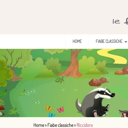
HOME
FIABE CLASSICHE
Home
»
Fiabe classiche
»
Riccidoro