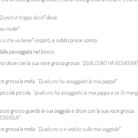
Questo è troppo duro!”
disse.
po molle!”
 si che va bene!”
sospirò, e subito prese sonno.
alla passeggiata nel bosco.
so disse con la sua voce grossa grossa:
“QUALCUNO HA ASSAGGIAT
ce grossa la metà:
“Qualcuno ha assaggiato la mia pappa!”
piccola piccola:
“qualcuno ha assaggiato la mia pappa e se l’e mang
sso grosso guardò la sua seggiola e disse con la sua voce grossa
EGGIOLA!”
e grossa la metà:
“Qualcuno si è seduto sulla mia seggiola!”