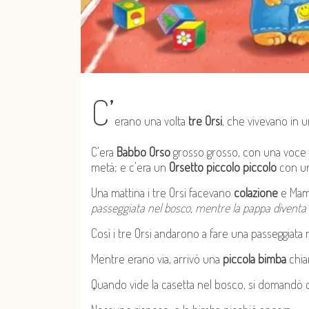
C’
erano una volta
tre Orsi
, che vivevano in 
C’era
Babbo Orso
grosso grosso, con una voce 
metà; e c’era un
Orsetto piccolo piccolo
con un
Una mattina i tre Orsi facevano
colazione
e Mam
passeggiata nel bosco, mentre la pappa diventa
Così i tre Orsi andarono a fare una passeggiata 
Mentre erano via, arrivò una
piccola bimba
chi
Quando vide la casetta nel bosco, si domandò ch