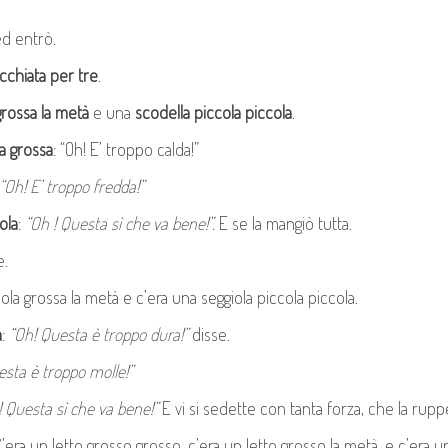
d entrò.
cchiata per tre
.
grossa la metà
e una
scodella piccola piccola
.
a grossa
: “Oh! E’ troppo calda!”
“Oh! E’ troppo fredda!”
ola
:
“Oh ! Questa sì che va bene!”.
E se la mangiò tutta.
e.
ola grossa la metà e c’era una seggiola piccola piccola.
a
:
“Oh! Questa è troppo dura!”
disse.
esta è troppo molle!”
! Questa sì che va bene!”
E vi si sedette con tanta forza, che la rupp
C’era un letto grosso grosso, c’era un letto grosso la metà, e c’era u