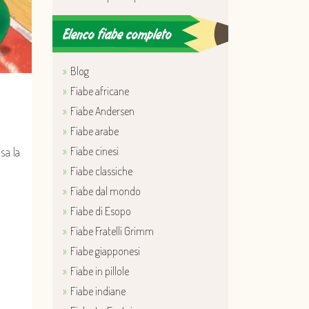
Elenco fiabe completo
Blog
Fiabe africane
Fiabe Andersen
Fiabe arabe
Fiabe cinesi
sa la
Fiabe classiche
Fiabe dal mondo
Fiabe di Esopo
Fiabe Fratelli Grimm
Fiabe giapponesi
Fiabe in pillole
Fiabe indiane