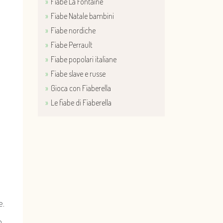
Fiabe La Fontaine
Fiabe Natale bambini
Fiabe nordiche
Fiabe Perrault
Fiabe popolari italiane
Fiabe slave e russe
Gioca con Fiaberella
Le fiabe di Fiaberella
e.
n