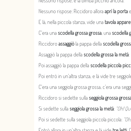
Nessuno rispose, e la bimba picchiò ancora.
Nessuno rispose: Riccidoro allora
aprì la porta
e
E là, nella piccola stanza, vide una
tavola appare
C’era una
scodella grossa grossa
, una
scodella 
Riccidoro
assaggiò
la pappa della
scodella gross
Assaggiò la pappa della
scodella grossa la metà
:
Poi assaggiò la pappa della
scodella piccola picc
Poi entrò in un’altra stanza, e là vide tre seggiol
C’era una seggiola grossa grossa, c’era una seggi
Riccidoro si sedette sulla
seggiola grossa gross
Si sedette sulla
seggiola grossa la metà
:
“Oh! Qu
Poi si sedette sulla seggiola piccola piccola:
“Oh
Entrò allora in un’altra stanza e là vide
tre letti
. 