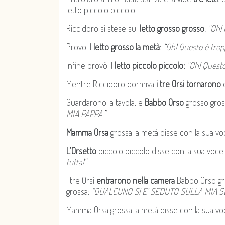
letto piccolo piccolo.
Riccidoro si stese sul
letto grosso grosso
:
“Oh! 
Provo il
letto grosso la metà
:
“Oh! Questo è trop
Infine provò il
letto piccolo piccolo:
“Oh! Questo
Mentre Riccidoro dormiva
i tre Orsi tornarono
d
Guardarono la tavola, e
Babbo Orso
grosso gros
MIA PAPPA.”
Mamma Orsa
grossa la metà disse con la sua vo
L’Orsetto
piccolo piccolo disse con la sua voce 
tutta!”
I tre Orsi
entrarono nella camera
Babbo Orso gro
grossa:
“QUALCUNO Sl E’ SEDUTO SULLA MIA S
Mamma Orsa grossa la metà disse con la sua voc