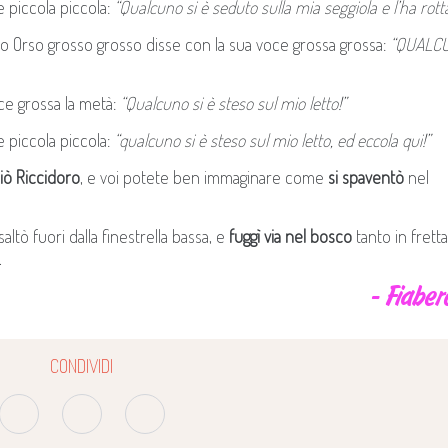
e piccola piccola:
“Qualcuno si è seduto sulla mia seggiola e l’ha rotta
 Orso grosso grosso disse con la sua voce grossa grossa:
“QUALC
ce grossa la metà:
“Qualcuno si è steso sul mio letto!”
e piccola piccola:
“qualcuno si è steso sul mio letto, ed eccola qui!”
liò Riccidoro
, e voi potete ben immaginare come
si spaventò
nel
saltò fuori dalla finestrella bassa, e
fuggì via nel bosco
tanto in fretta
.
- Fiaber
CONDIVIDI